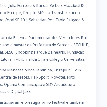
rio, Júlia Ferreira & Banda, Zé Luiz Mazziotti &
jeto Esculpir, Projeto Música Transformando
 Vocal SP 101, Sebastian Rot, Fábio Salgado &
ositura da Emenda Parlamentar dos Vereadores Rui
ao apoio master da Prefeitura de Santos – SECULT,
eal, SESC, Shopping Parque Balneário, Fundação
Litoral FM, Jornal da Orla e Colégio Universitas.
rina Menezes Moda Feminina, Engeplus, Doin
ntral de Fretes, Pap’Sport, Novotel, Foto
tas, Optima Comunicação e SDY Arquitetura.
ica e Digital Jazz.
articiparam e prestigiaram o Festival e também