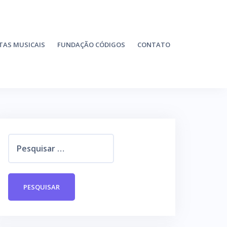
TAS MUSICAIS
FUNDAÇÃO CÓDIGOS
CONTATO
P
e
s
q
u
i