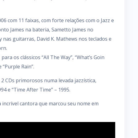
06 com 11 faixas, com forte relações com o Jazz e
onto James na bateria, Sametto James no
 nas guitarras, David K. Mathews nos teclados e
rn.
para os clássicos “All The Way”, “What’s Goin
 “Purple Rain”.
 2 CDs primorosos numa levada jazzística,
1994 e “Time After Time” – 1995.
ta incrível cantora que marcou seu nome em