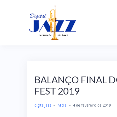
S
k
i
p
t
o
c
o
n
t
BALANÇO FINAL D
e
FEST 2019
n
t
digitaljazz
–
Mídia
–
4 de fevereiro de 2019